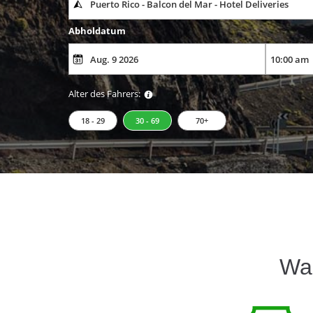
Abholdatum
Alter des Fahrers:
18 - 29
30 - 69
70+
Wa