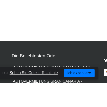
Die Beliebtesten Orte
AUTOVERMIETUNG GRAN CANARIA - LAS
en zu.
Sehen Sie Cookie-Richtlinie
Ich akzeptiere
PALMAS
AUTOVERMIETUNG GRAN CANARIA -
FLUGHAFEN
AUTOVERMIETUNG GRAN CANARIA -
PUERTO RICO