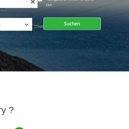
Ort
Suchen
y ?