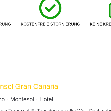
ERUNG
KOSTENFREIE STORNIERUNG
KEINE KR
Insel Gran Canaria
co - Montesol - Hotel
 ein Traumziel für Touristen aus aller Welt. Doch ne