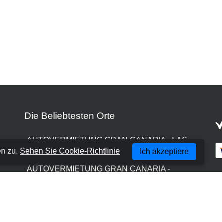
Die Beliebtesten Orte
AUTOVERMIETUNG GRAN CANARIA - LAS
en zu.
Sehen Sie Cookie-Richtlinie
Ich akzeptiere
PALMAS
AUTOVERMIETUNG GRAN CANARIA -
FLUGHAFEN
AUTOVERMIETUNG GRAN CANARIA -
PUERTO RICO