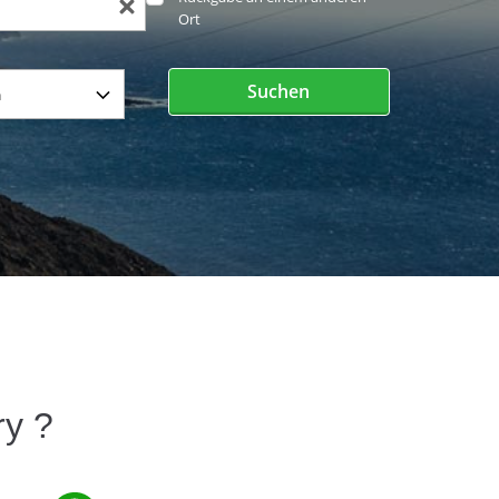
Ort
Suchen
y ?