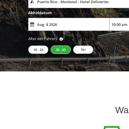
Abholdatum
Alter des Fahrers:
18 - 29
30 - 69
70+
Wa