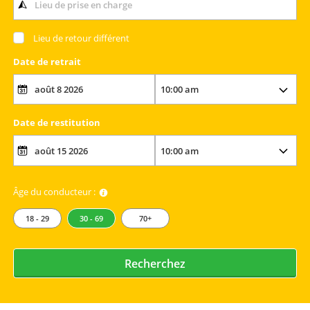
Lieu de retour différent
Date de retrait
Date de restitution
Âge du conducteur :
18 - 29
30 - 69
70+
Recherchez