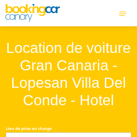
Location de voiture
Gran Canaria -
Lopesan Villa Del
Conde - Hotel
Lieu de prise en charge