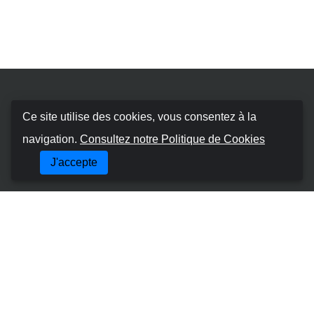
Booking Car Canary
Ce site utilise des cookies, vous consentez à la
navigation.
Consultez notre Politique de Cookies
À propos de nous
J'accepte
Termes et conditions
Politique en matière de cookies
Politique de Confidentialité