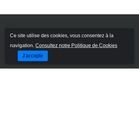
Booking Car Canary
Ce site utilise des cookies, vous consentez à la
navigation.
Consultez notre Politique de Cookies
À propos de nous
J'accepte
Termes et conditions
Politique en matière de cookies
Politique de Confidentialité
Gérer la Réservation