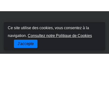
Booking Car Canary
Ce site utilise des cookies, vous consentez à la
navigation.
Consultez notre Politique de Cookies
À propos de nous
J'accepte
Termes et conditions
Politique en matière de cookies
Politique de Confidentialité
Gérer la Réservation