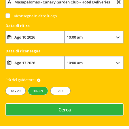
Riconsegna in altro luogo
Data di ritiro
Data di riconsegna
Età del guidatore:
18 - 29
30 - 69
70+
Cerca