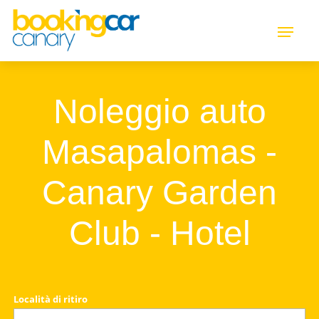
Noleggio auto
Masapalomas -
Canary Garden
Club - Hotel
Località di ritiro