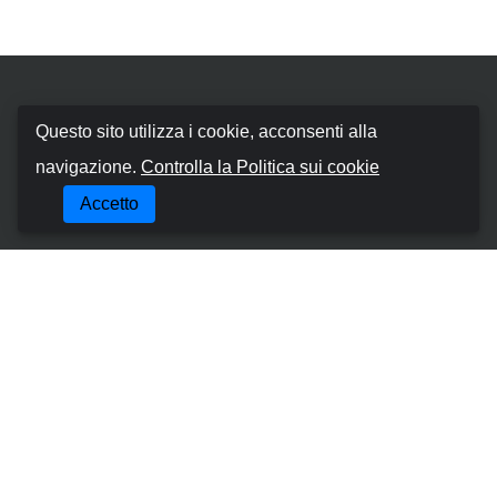
Booking Car Canary
Questo sito utilizza i cookie, acconsenti alla
navigazione.
Controlla la Politica sui cookie
Chi siamo
Accetto
Termini e Condizioni
Politica sui cookie
Politica sulla Riservatezza
Gestisci la Prenotazione