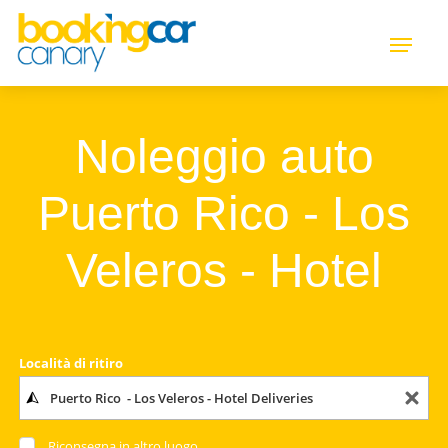
Noleggio auto
Puerto Rico - Los
Veleros - Hotel
Località di ritiro
Riconsegna in altro luogo