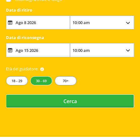
Data di ritiro
Data di riconsegna
Età del guidatore:
18 - 29
30 - 69
70+
Cerca