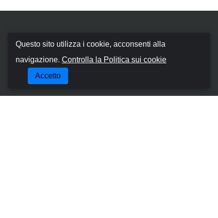
Booking Car Canary
Questo sito utilizza i cookie, acconsenti alla
navigazione.
Controlla la Politica sui cookie
Chi siamo
Accetto
Termini e Condizioni
Politica sui cookie
Politica sulla Riservatezza
Gestisci la Prenotazione