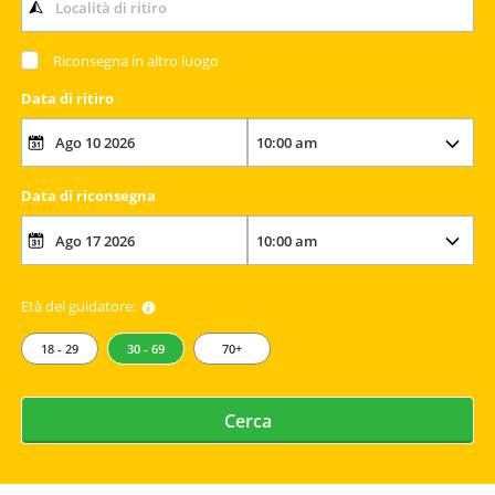
Riconsegna in altro luogo
Data di ritiro
Data di riconsegna
Età del guidatore:
18 - 29
30 - 69
70+
Cerca