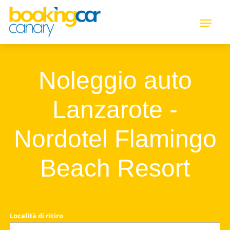
Noleggio auto
Lanzarote -
Nordotel Flamingo
Beach Resort
Località di ritiro