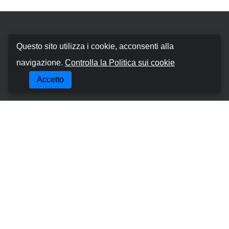
Booking Car Canary
Questo sito utilizza i cookie, acconsenti alla
navigazione.
Controlla la Politica sui cookie
Chi siamo
Accetto
Termini e Condizioni
Politica sui cookie
Politica sulla Riservatezza
Gestisci la Prenotazione