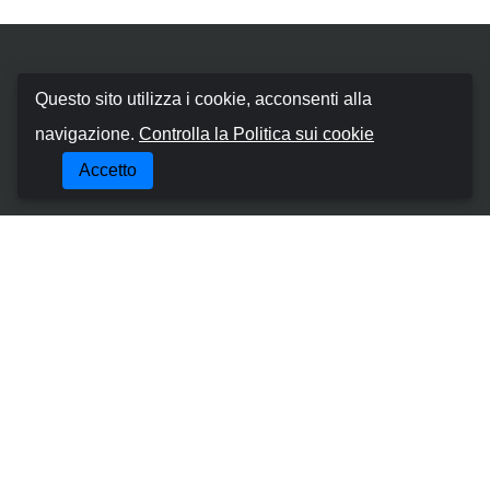
Booking Car Canary
Questo sito utilizza i cookie, acconsenti alla
navigazione.
Controlla la Politica sui cookie
Chi siamo
Accetto
Termini e Condizioni
Politica sui cookie
Politica sulla Riservatezza
Gestisci la Prenotazione