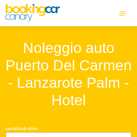
Noleggio auto
Puerto Del Carmen
- Lanzarote Palm -
Hotel
Località di ritiro