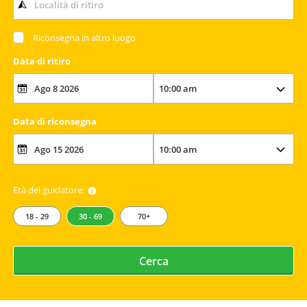
Riconsegna in altro luogo
Data di ritiro
Data di riconsegna
Età del guidatore:
18 - 29
30 - 69
70+
Cerca