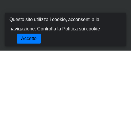
Booking Car Canary
Questo sito utilizza i cookie, acconsenti alla
navigazione.
Controlla la Politica sui cookie
Chi siamo
Accetto
Termini e Condizioni
Politica sui cookie
Politica sulla Riservatezza
Gestisci la Prenotazione
Contattaci