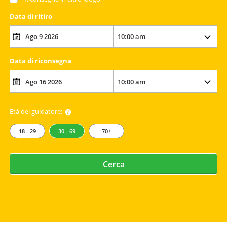
Data di ritiro
Data di riconsegna
Età del guidatore:
18 - 29
30 - 69
70+
Cerca