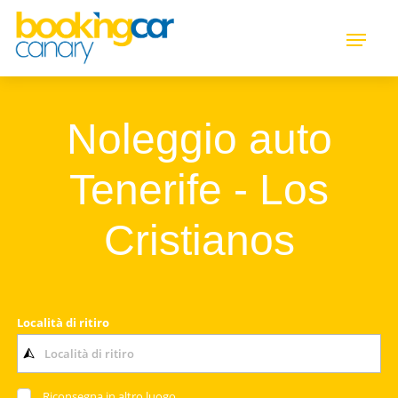
Noleggio auto
Tenerife - Los
Cristianos
Località di ritiro
Riconsegna in altro luogo