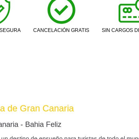
 SEGURA
CANCELACIÓN GRATIS
SIN CARGOS D
sla de Gran Canaria
naria - Bahia Feliz
 un destino de ensueño para turistas de todo el mun