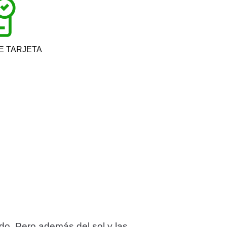
E TARJETA
do. Pero además del sol y las