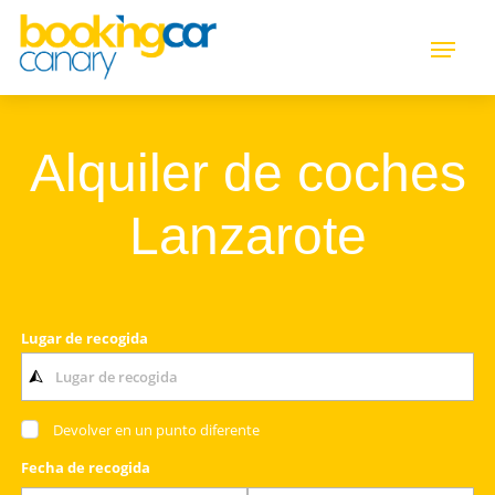
Alquiler de coches
Lanzarote
Lugar de recogida
Devolver en un punto diferente
Fecha de recogida