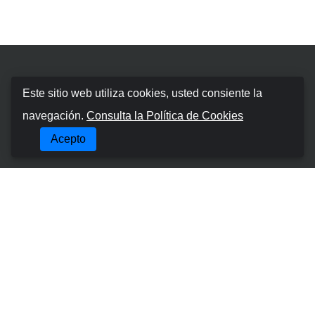
Booking Car Canary
Este sitio web utiliza cookies, usted consiente la
navegación.
Consulta la Política de Cookies
Sobre nosotros
Acepto
Términos y condiciones
Política de cookies
Política de Privacidad
Gestionar Reserva