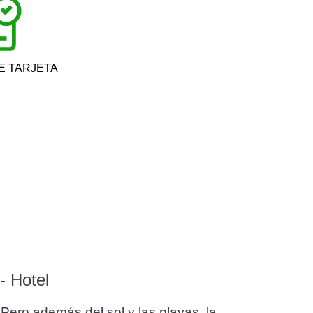
E TARJETA
- Hotel
Pero además del sol y las playas, la