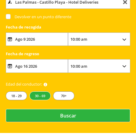
Devolver en un punto diferente
Fecha de recogida
Fecha de regreso
Edad del conductor:
18 - 29
30 - 69
70+
Buscar