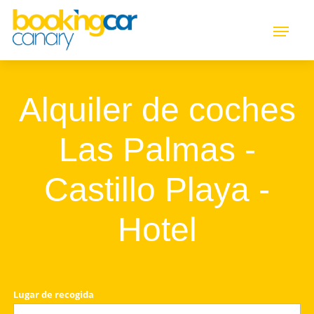
Alquiler de coches
Las Palmas -
Castillo Playa -
Hotel
Lugar de recogida