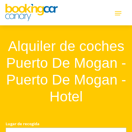
Alquiler de coches
Puerto De Mogan -
Puerto De Mogan -
Hotel
Lugar de recogida