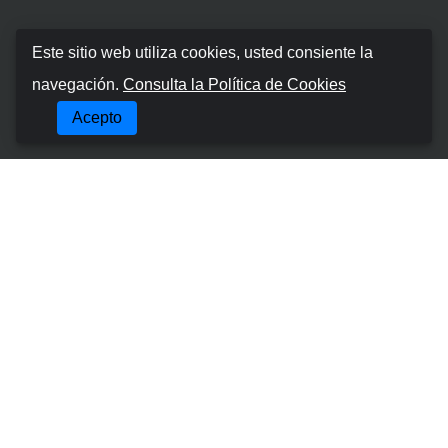
Booking Car Canary
Este sitio web utiliza cookies, usted consiente la
navegación.
Consulta la Política de Cookies
Sobre nosotros
Acepto
Términos y condiciones
Política de cookies
Política de Privacidad
Gestionar Reserva
Contacta con nosotros