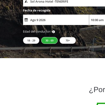
Fecha de recogida
Edad del conductor:
18 - 29
30 - 69
70+
¿Por