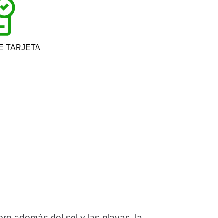
E TARJETA
ro además del sol y las playas, la