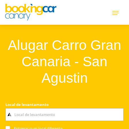
Alugar Carro Gran
Canaria - San
Agustin
Local de levantamento
Entregar num local diferente