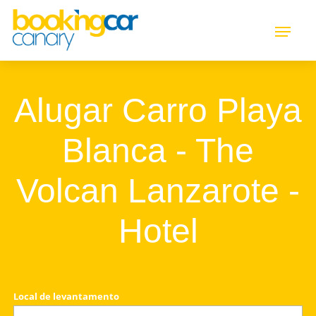
Alugar Carro Playa
Blanca - The
Volcan Lanzarote -
Hotel
Local de levantamento