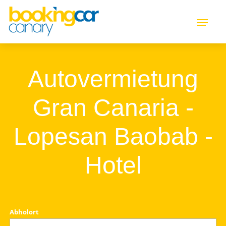
Autovermietung
Gran Canaria -
Lopesan Baobab -
Hotel
Abholort