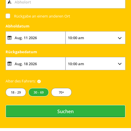
Rückgabe an einem anderen Ort
Abholdatum
Rückgabedatum
Alter des Fahrers:
18 - 29
30 - 69
70+
Suchen