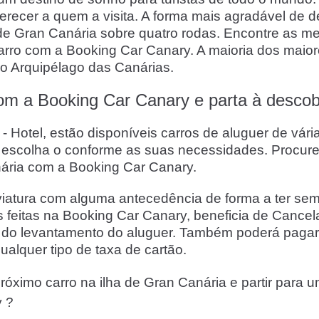
recer a quem a visita. A forma mais agradável de de
a de Gran Canária sobre quatro rodas. Encontre as 
rro com a Booking Car Canary. A maioria dos maio
no Arquipélago das Canárias.
om a Booking Car Canary e parta à descob
Hotel, estão disponíveis carros de aluguer de vária
 escolha o conforme as suas necessidades. Procur
nária com a Booking Car Canary.
tura com alguma antecedência de forma a ter semp
as feitas na Booking Car Canary, beneficia de Cance
a do levantamento do aluguer. Também poderá pagar 
ualquer tipo de taxa de cartão.
róximo carro na ilha de Gran Canária e partir para 
y ?