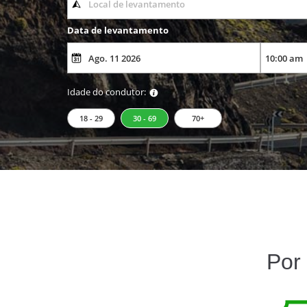
Data de levantamento
Idade do condutor:
18 - 29
30 - 69
70+
Por