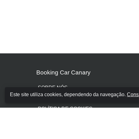
Booking Car Canary
SOBRE NÓS
Este site utiliza cookies, dependendo da navegação.
Consu
TERMOS E CONDIÇÕES
POLÍTICA DE COOKIES
POLÍTICA DE PRIVACIDADE
GERIR RESERVA