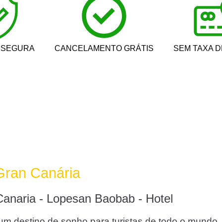
 SEGURA
CANCELAMENTO GRÁTIS
SEM TAXA 
 Gran Canária
anaria - Lopesan Baobab - Hotel
m destino de sonho para turistas de todo o mundo. M