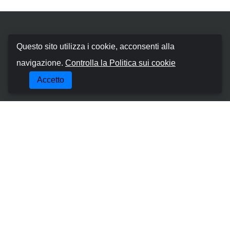
Booking Car Canary
Questo sito utilizza i cookie, acconsenti alla
navigazione.
Controlla la Politica sui cookie
Chi siamo
Accetto
Termini e Condizioni
Politica sui cookie
Politica sulla Riservatezza
Gestisci la Prenotazione