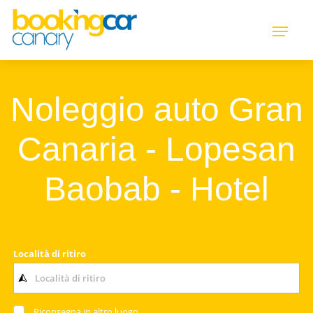
Noleggio auto Gran
Canaria - Lopesan
Baobab - Hotel
Località di ritiro
Riconsegna in altro luogo