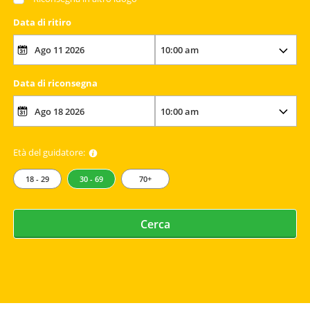
Data di ritiro
Data di riconsegna
Età del guidatore:
18 - 29
30 - 69
70+
Cerca